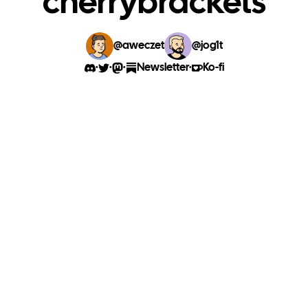
cherrybrackets
@aweczet
@jog1t
·
·
·
·
Newsletter
Ko-fi